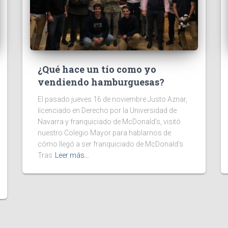
¿Qué hace un tío como yo
vendiendo hamburguesas?
El pasado jueves 16 de noviembre Justo Aznar,
licenciado en Derecho por la Universidad de
Navarra y franquiciado de McDonald’s, visitó
nuestro Colegio Mayor para hablarnos de
cómo llegó a ser franquiciado de McDonald’s.
Tras
Leer más…