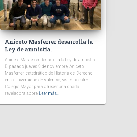
Aniceto Masferrer desarrolla la
Ley de amnistía.
Aniceto Masferrer desarrolla la Ley de amnistía
El pasado jueves 9 de noviembre, Aniceto
Masferrer, catedrático de Historia del Derecho
en la Universidad de Valencia, visitó nuestro
Colegio Mayor para ofrecer una charla
reveladora sobre
Leer más…