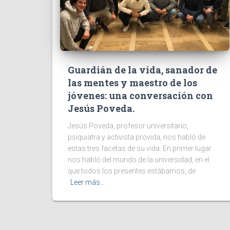
Guardián de la vida, sanador de
las mentes y maestro de los
jóvenes: una conversación con
Jesús Poveda.
Jesús Poveda, profesor universitario,
psiquiatra y activista provida, nos habló de
estas tres facetas de su vida. En primer lugar
nos habló del mundo de la universidad, en el
que todos los presentes estábamos, de
Leer más…