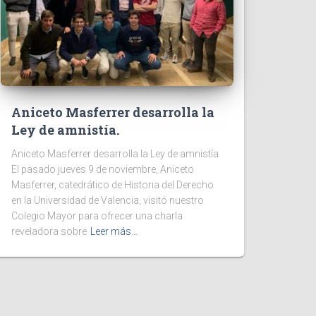
Aniceto Masferrer desarrolla la
Ley de amnistía.
Aniceto Masferrer desarrolla la Ley de amnistía
El pasado jueves 9 de noviembre, Aniceto
Masferrer, catedrático de Historia del Derecho
en la Universidad de Valencia, visitó nuestro
Colegio Mayor para ofrecer una charla
reveladora sobre
Leer más…