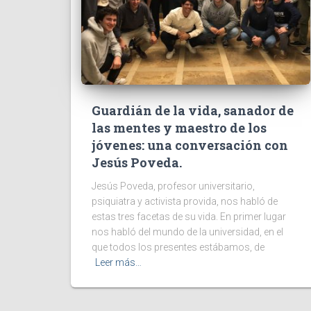
Guardián de la vida, sanador de
las mentes y maestro de los
jóvenes: una conversación con
Jesús Poveda.
Jesús Poveda, profesor universitario,
psiquiatra y activista provida, nos habló de
estas tres facetas de su vida. En primer lugar
nos habló del mundo de la universidad, en el
que todos los presentes estábamos, de
Leer más…