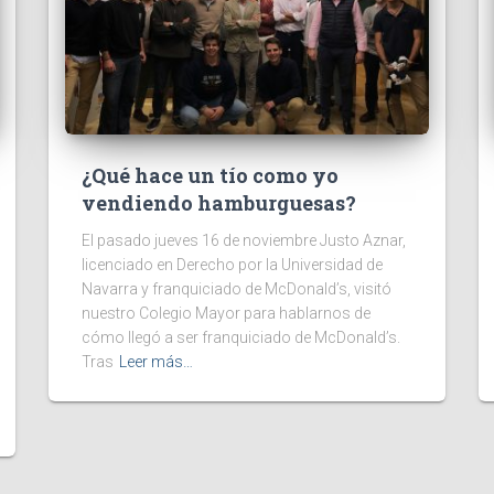
¿Qué hace un tío como yo
vendiendo hamburguesas?
El pasado jueves 16 de noviembre Justo Aznar,
licenciado en Derecho por la Universidad de
Navarra y franquiciado de McDonald’s, visitó
nuestro Colegio Mayor para hablarnos de
cómo llegó a ser franquiciado de McDonald’s.
Tras
Leer más…