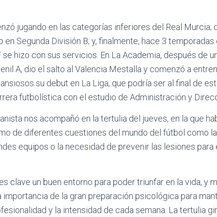
nzó jugando en las categorías inferiores del Real Murcia; 
 en Segunda División B; y, finalmente, hace 3 temporadas 
F se hizo con sus servicios. En La Academia, después de u
enil A, dio el salto al Valencia Mestalla y comenzó a entre
nsiosos su debut en La Liga, que podría ser al final de es
rrera futbolística con el estudio de Administración y Dire
nista nos acompañó en la tertulia del jueves, en la que hab
omo de diferentes cuestiones del mundo del fútbol como la
ndes equipos o la necesidad de prevenir las lesiones para 
es clave un buen entorno para poder triunfar en la vida, y 
 importancia de la gran preparación psicológica para mant
fesionalidad y la intensidad de cada semana. La tertulia gi