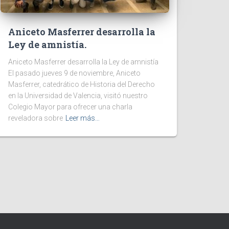
Aniceto Masferrer desarrolla la
Ley de amnistía.
Aniceto Masferrer desarrolla la Ley de amnistía
El pasado jueves 9 de noviembre, Aniceto
Masferrer, catedrático de Historia del Derecho
en la Universidad de Valencia, visitó nuestro
Colegio Mayor para ofrecer una charla
reveladora sobre
Leer más…