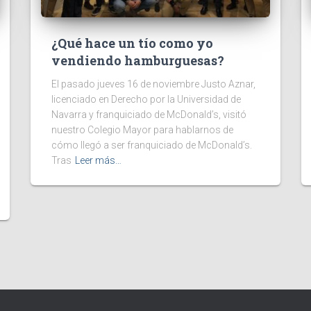
¿Qué hace un tío como yo
vendiendo hamburguesas?
El pasado jueves 16 de noviembre Justo Aznar,
licenciado en Derecho por la Universidad de
Navarra y franquiciado de McDonald’s, visitó
nuestro Colegio Mayor para hablarnos de
cómo llegó a ser franquiciado de McDonald’s.
Tras
Leer más…