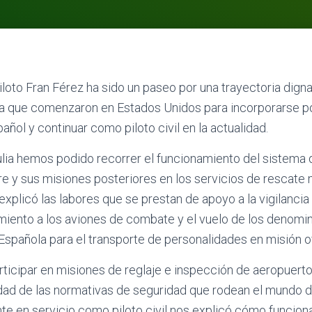
piloto Fran Férez ha sido un paseo por una trayectoria dign
a que comenzaron en Estados Unidos para incorporarse p
pañol y continuar como piloto civil en la actualidad.
rtulia hemos podido recorrer el funcionamiento del sistema
Aire y sus misiones posteriores en los servicios de rescate 
xplicó las labores que se prestan de apoyo a la vigilancia
miento a los aviones de combate y el vuelo de los denomi
Española para el transporte de personalidades en misión ofi
ticipar en misiones de reglaje e inspección de aeropuerto
dad de las normativas de seguridad que rodean el mundo d
te en servicio como piloto civil nos explicó cómo funciona