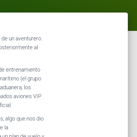
a de un aventurero.
osteriormente al
 de entrenamiento
marítimo (el grupo
 aduanera, los
nados aviones VIP
cial.
s, algo que nos dio
e la
 un plan de vuelo y