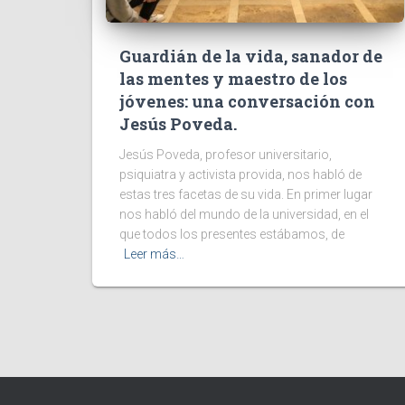
Guardián de la vida, sanador de
las mentes y maestro de los
jóvenes: una conversación con
Jesús Poveda.
Jesús Poveda, profesor universitario,
psiquiatra y activista provida, nos habló de
estas tres facetas de su vida. En primer lugar
nos habló del mundo de la universidad, en el
que todos los presentes estábamos, de
Leer más…